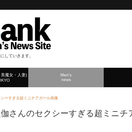
事にしていきます。
・美魔女・人妻)
Men's
news
TOKYO
クシーすぎる超ミニチアガール画像
炎伽さんのセクシーすぎる超ミニチ