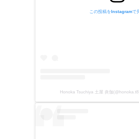
この投稿をInstagramで
Honoka Tsuchiya 土屋 炎伽(@honok