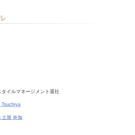
ル
ースタイルマネージメント退社
Tsuchiya
iya 土屋 炎伽