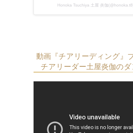
Honoka Tsuchiya 土屋 炎伽(@honok
動画『チアリーディング』
チアリーダー土屋炎伽のダン