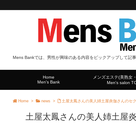
Mens Bankでは、男性が興味のある内容をピックアップして記
Home
メンズエステ(美熟女
Men's Bank
Men's salon 
Home
>
news
>
土屋太鳳さんの美人姉土屋炎伽さんのセ
土屋太鳳さんの美人姉土屋