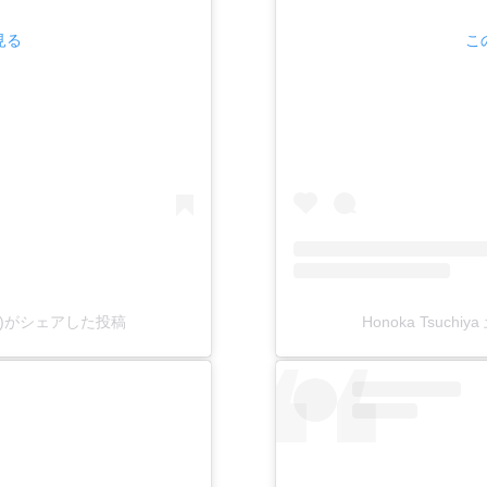
見る
こ
a.t8)がシェアした投稿
Honoka Tsuch