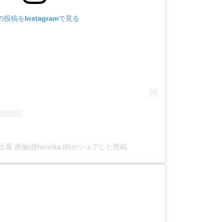
の投稿をInstagramで見る
iya 土屋 炎伽(@honoka.t8)がシェアした投稿