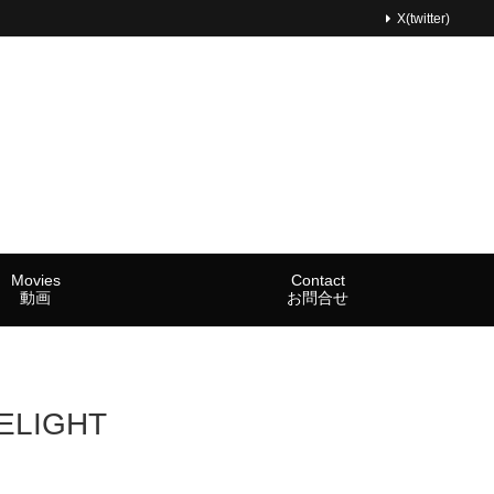
X(twitter)
Movies
Contact
動画
お問合せ
ELIGHT