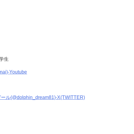
学生
i)-Youtube
dolphin_dream81)-X(TWITTER)