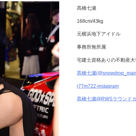
髙橋七瀬
168cm/43kg
元横浜地下アイドル
事務所無所属
宅建士資格ありの不動産大
髙橋七瀬(@snowdrop_maima
r77m722-instagram
髙橋七瀬@RWSラウンドガール(@