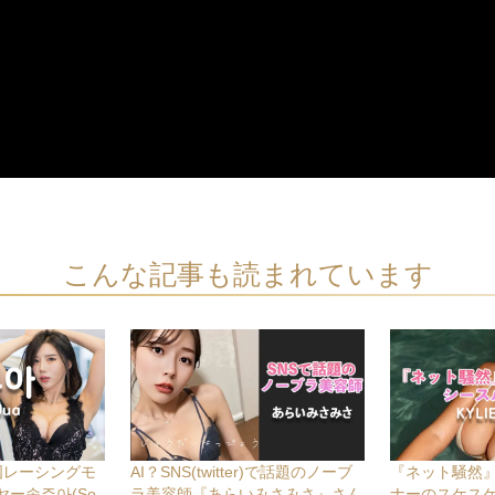
こんな記事も読まれています
国レーシングモ
AI？SNS(twitter)で話題のノーブ
『ネット騒然
ー송주아(So
ラ美容師『あらいみさみさ』さん
ナーのスケス