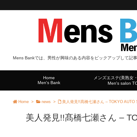
Mens Bankでは、男性が興味のある内容をピックアップして記
Home
メンズエステ(美熟女
Men's Bank
Men's salon 
Home
>
news
>
美人発見!!髙橋七瀬さん – TOKYO AUTO SAL
美人発見!!髙橋七瀬さん – TOKYO