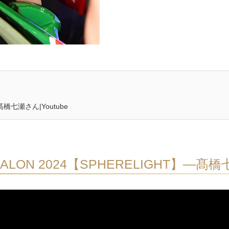
―髙橋七瀬さん|Youtube
SALON 2024【SPHERELIGHT】―髙橋