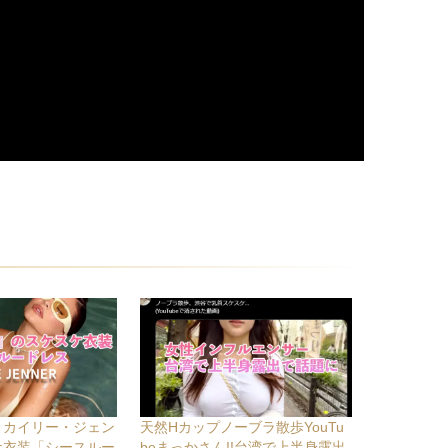
』カイリー・ジェン
天然Hカップノーブラ散歩YouTu
ケ衣装「シースルー
beまっかさん!!台湾で上半身露出