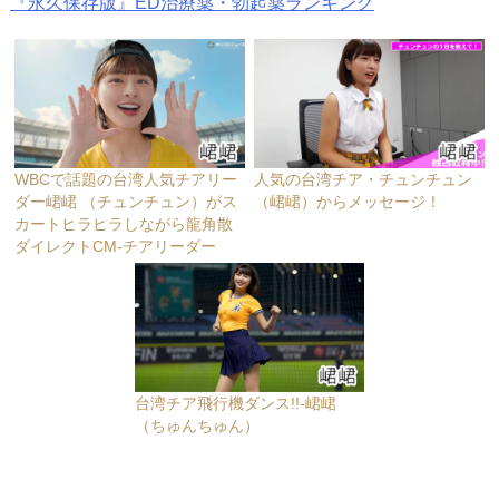
『永久保存版』ED治療薬・勃起薬ランキング
WBCで話題の台湾人気チアリー
人気の台湾チア・チュンチュン
ダー峮峮 （チュンチュン）がス
（峮峮）からメッセージ！
カートヒラヒラしながら龍角散
ダイレクトCM-チアリーダー
台湾チア飛行機ダンス!!-峮峮
（ちゅんちゅん）