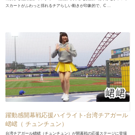
スカートがふわっと揺れるチアらしい動きが印象的で、C ...
躍動感開幕戦応援ハイライト-台湾チアガール
峮峮（ チュンチュン）
台湾チアガール峮峮（チュンチュン）が開幕戦の応援ステージに登場