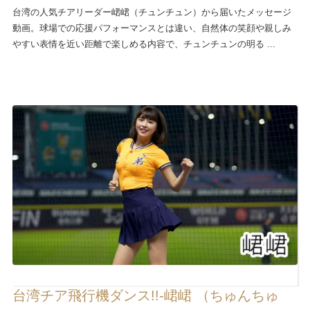
台湾の人気チアリーダー峮峮（チュンチュン）から届いたメッセージ
動画。球場での応援パフォーマンスとは違い、自然体の笑顔や親しみ
やすい表情を近い距離で楽しめる内容で、チュンチュンの明る ...
台湾チア飛行機ダンス!!-峮峮 （ちゅんちゅ