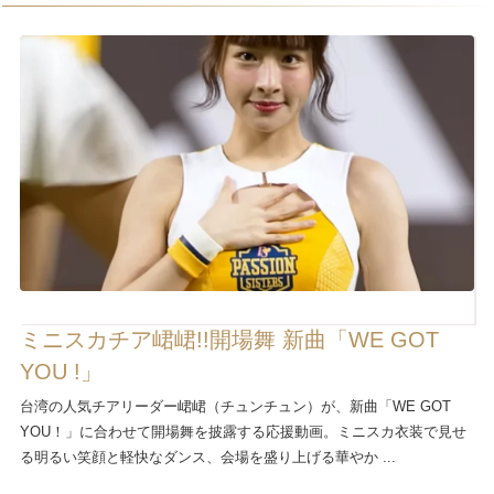
ミニスカチア峮峮!!開場舞 新曲「WE GOT
YOU !」
台湾の人気チアリーダー峮峮（チュンチュン）が、新曲「WE GOT
YOU！」に合わせて開場舞を披露する応援動画。ミニスカ衣装で見せ
る明るい笑顔と軽快なダンス、会場を盛り上げる華やか ...