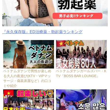
『永久保存版』ED治療薬・勃起薬ランキング
ベトナムダナンで男性が楽しめ
ベトナムダナンガールズバー・K
る大人の夜遊び(KTV・VIPマッ
TV『BOSS BAR LOUNGE』
サージ・偽装床屋など）の口コ
ミや紹介